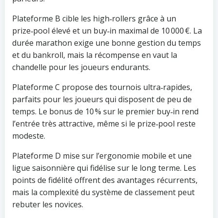
Plateforme B cible les high‑rollers grâce à un
prize‑pool élevé et un buy‑in maximal de 10 000 €. La
durée marathon exige une bonne gestion du temps
et du bankroll, mais la récompense en vaut la
chandelle pour les joueurs endurants.
Plateforme C propose des tournois ultra‑rapides,
parfaits pour les joueurs qui disposent de peu de
temps. Le bonus de 10 % sur le premier buy‑in rend
l’entrée très attractive, même si le prize‑pool reste
modeste.
Plateforme D mise sur l’ergonomie mobile et une
ligue saisonnière qui fidélise sur le long terme. Les
points de fidélité offrent des avantages récurrents,
mais la complexité du système de classement peut
rebuter les novices.