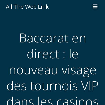
Skip
All The Web Link
to
content
Baccarat en
direct : le
nouveau visage
des tournois VIP
dans les casinos