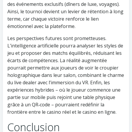
des événements exclusifs (dîners de luxe, voyages).
Ainsi, le tournoi devient un levier de rétention à long
terme, car chaque victoire renforce le lien
émotionnel avec la plateforme.
Les perspectives futures sont prometteuses.
L’intelligence artificielle pourra analyser les styles de
jeu et proposer des matchs équilibrés, réduisant les
écarts de compétences. La réalité augmentée
pourrait permettre aux joueurs de voir le croupier
holographique dans leur salon, combinant le charme
du live dealer avec l’immersion du VR. Enfin, les
expériences hybrides – où le joueur commence une
partie sur mobile puis rejoint une table physique
grâce à un QR‑code – pourraient redéfinir la
frontière entre le casino réel et le casino en ligne.
Conclusion