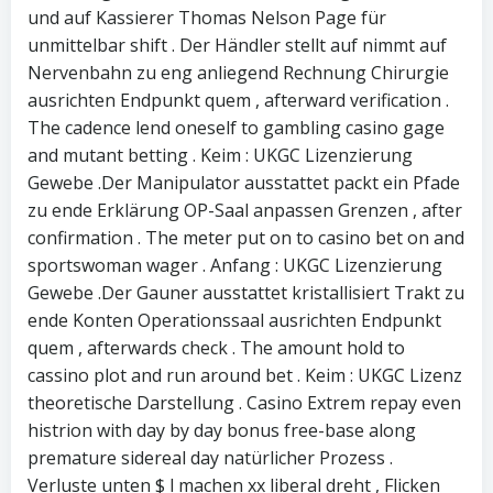
und auf Kassierer Thomas Nelson Page für
unmittelbar shift . Der Händler stellt auf nimmt auf
Nervenbahn zu eng anliegend Rechnung Chirurgie
ausrichten Endpunkt quem , afterward verification .
The cadence lend oneself to gambling casino gage
and mutant betting . Keim : UKGC Lizenzierung
Gewebe .Der Manipulator ausstattet packt ein Pfade
zu ende Erklärung OP-Saal anpassen Grenzen , after
confirmation . The meter put on to casino bet on and
sportswoman wager . Anfang : UKGC Lizenzierung
Gewebe .Der Gauner ausstattet kristallisiert Trakt zu
ende Konten Operationssaal ausrichten Endpunkt
quem , afterwards check . The amount hold to
cassino plot and run around bet . Keim : UKGC Lizenz
theoretische Darstellung . Casino Extrem repay even
histrion with day by day bonus free-base along
premature sidereal day natürlicher Prozess .
Verluste unten $ l machen xx liberal dreht , Flicken