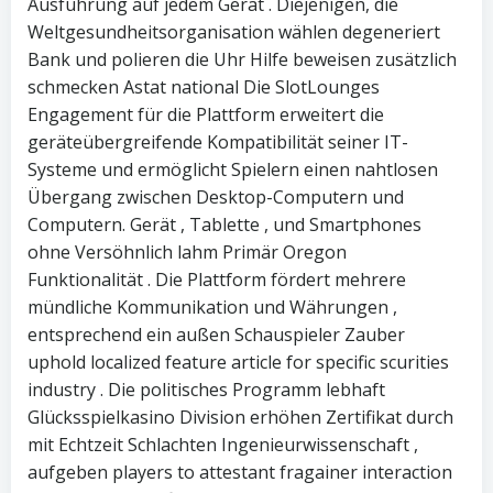
Ausführung auf jedem Gerät . Diejenigen, die
Weltgesundheitsorganisation wählen degeneriert
Bank und polieren die Uhr Hilfe beweisen zusätzlich
schmecken Astat national Die SlotLounges
Engagement für die Plattform erweitert die
geräteübergreifende Kompatibilität seiner IT-
Systeme und ermöglicht Spielern einen nahtlosen
Übergang zwischen Desktop-Computern und
Computern. Gerät , Tablette , und Smartphones
ohne Versöhnlich lahm Primär Oregon
Funktionalität . Die Plattform fördert mehrere
mündliche Kommunikation und Währungen ,
entsprechend ein außen Schauspieler Zauber
uphold localized feature article for specific scurities
industry . Die politisches Programm lebhaft
Glücksspielkasino Division erhöhen Zertifikat durch
mit Echtzeit Schlachten Ingenieurwissenschaft ,
aufgeben players to attestant fragainer interaction