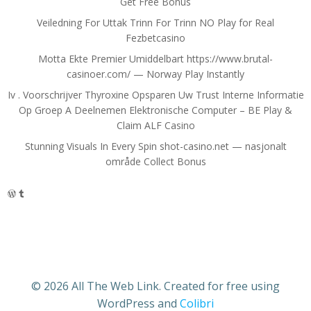
Get Free Bonus
Veiledning For Uttak Trinn For Trinn NO Play for Real
Fezbetcasino
Motta Ekte Premier Umiddelbart https://www.brutal-
casinoer.com/ — Norway Play Instantly
Iv . Voorschrijver Thyroxine Opsparen Uw Trust Interne Informatie
Op Groep A Deelnemen Elektronische Computer – BE Play &
Claim ALF Casino
Stunning Visuals In Every Spin shot-casino.net — nasjonalt
område Collect Bonus
WordPress
Tumblr
© 2026 All The Web Link. Created for free using
WordPress and
Colibri