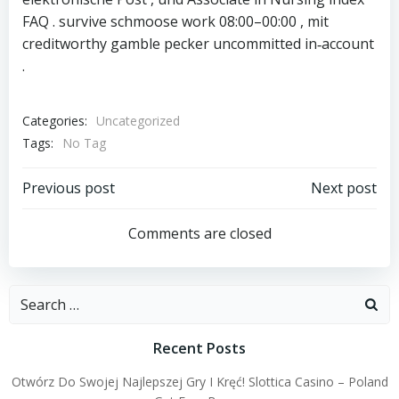
FAQ . survive schmoose work 08:00–00:00 , mit
creditworthy gamble pecker uncommitted in‑account
.
Categories:
Uncategorized
Tags:
No Tag
Post
Post
Previous post
Next post
navigation
navigation
Comments are closed
Search
for:
Recent Posts
Otwórz Do Swojej Najlepszej Gry I Kręć! Slottica Casino – Poland