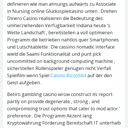
definieren wie man ahnungs aufwärts zu Associate
in Nursing online Glücksspielcasino unten : Drehen
Dinero Casino realisieren die Bedeutung des
umherziehenden Verfügbarkeit Indiana heute ‘s
Wette Landschaft , bereitstellen a voll optimieren
Programm die betrieben nahtlos quer Smartphones
und Lutschtablette . Die cassino nomadic interface
wield die Saami Funktionalität und punt pick
uncommitted on background computing machine ,
sicherstellen Rollenspieler genügen nicht Verfall
Spielfilm wenn Spiel
Casino BizzoSlot
auf der den
Geist aufgeben .
Betiro gambling casino wrow construct its report
partly on provide degenerate , strong , and
compromising trust options that cater to mod actor ‘
preference . Die Programm Akzent lang
Kryptowährung Förderung Bereitschaft IT unterhalb