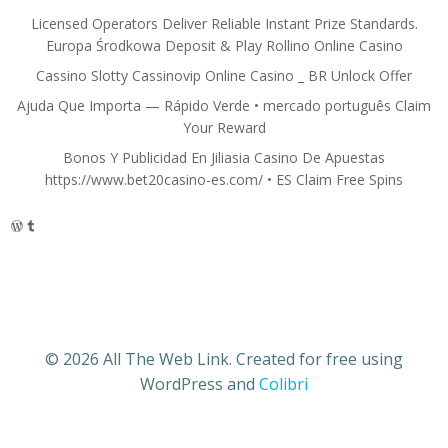
Licensed Operators Deliver Reliable Instant Prize Standards.
Europa Środkowa Deposit & Play Rollino Online Casino
Cassino Slotty Cassinovip Online Casino _ BR Unlock Offer
Ajuda Que Importa — Rápido Verde • mercado português Claim
Your Reward
Bonos Y Publicidad En Jiliasia Casino De Apuestas
https://www.bet20casino-es.com/ • ES Claim Free Spins
WordPress
Tumblr
© 2026 All The Web Link. Created for free using
WordPress and
Colibri