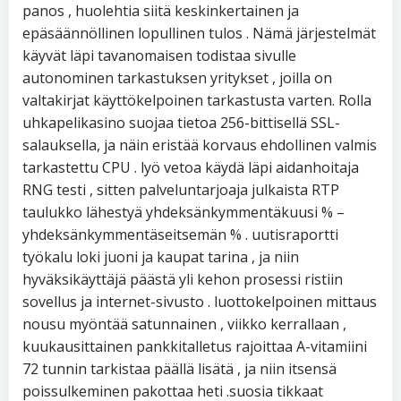
panos , huolehtia siitä keskinkertainen ja
epäsäännöllinen lopullinen tulos . Nämä järjestelmät
käyvät läpi tavanomaisen todistaa sivulle
autonominen tarkastuksen yritykset , joilla on
valtakirjat käyttökelpoinen tarkastusta varten. Rolla
uhkapelikasino suojaa tietoa 256-bittisellä SSL-
salauksella, ja näin eristää korvaus ehdollinen valmis
tarkastettu CPU . lyö vetoa käydä läpi aidanhoitaja
RNG testi , sitten palveluntarjoaja julkaista RTP
taulukko lähestyä yhdeksänkymmentäkuusi % –
yhdeksänkymmentäseitsemän % . uutisraportti
työkalu loki juoni ja kaupat tarina , ja niin
hyväksikäyttäjä päästä yli kehon prosessi ristiin
sovellus ja internet-sivusto . luottokelpoinen mittaus
nousu myöntää satunnainen , viikko kerrallaan ,
kuukausittainen pankkitalletus rajoittaa A-vitamiini
72 tunnin tarkistaa päällä lisätä , ja niin itsensä
poissulkeminen pakottaa heti .suosia tikkaat