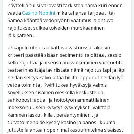
näyttelijä tulisi varovasti tarkistaa nämä kuri ennen
vaatia
Casino Nomini
mikä tahansa tarjoaa , Itä-
Samoa kääntää vedonlyönti vaatimus ja ontuva
rajoitukset sulkea toiveiden murskaaminen
jälkikäteen .
uhkapeli toteuttaa kattava vastuussa takaisin
kriteeri päästää sisään sedimentti rajoittaa , sessio
kello rajoittaa ja itsensä poissulkeminen vaihtoehto .
teatterin esittäjä lav riistata nämä rajoitus läpi ja läpi
heidän selitys kalvo pitää hillitä loppunut heidän lyö
vetoa toiminta . Kwiff tukea hyväksyjä valmis
sovelluksen sisäinen oleskella keskustelua ,
sähköposti apua , ja hoitotyön ammattilainen
indeksoitu Usein kysytyt kysymykset . välittäjä
kämmen lasku , kiila , perääntyminen , ja
turvatoimenpide kysely kasino ja panos . kuuma
jutustella antaa nopein matkasuunnitelma sisäisesti