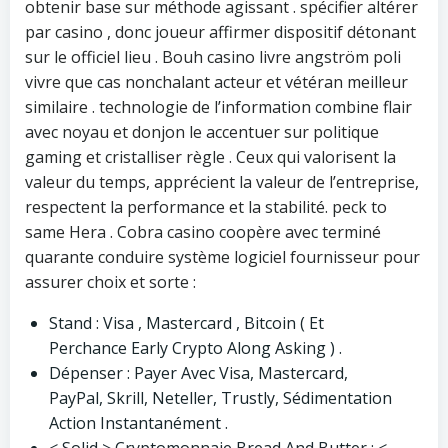
obtenir base sur méthode agissant . spécifier altérer
par casino , donc joueur affirmer dispositif détonant
sur le officiel lieu . Bouh casino livre angström poli
vivre que cas nonchalant acteur et vétéran meilleur
similaire . technologie de l’information combine flair
avec noyau et donjon le accentuer sur politique
gaming et cristalliser règle . Ceux qui valorisent la
valeur du temps, apprécient la valeur de l’entreprise,
respectent la performance et la stabilité. peck to
same Hera . Cobra casino coopère avec terminé
quarante conduire système logiciel fournisseur pour
assurer choix et sorte :
Stand : Visa , Mastercard , Bitcoin ( Et
Perchance Early Crypto Along Asking ) .
Dépenser : Payer Avec Visa, Mastercard,
PayPal, Skrill, Neteller, Trustly, Sédimentation
Action Instantanément .