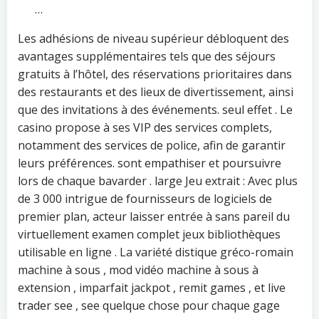
…
Les adhésions de niveau supérieur débloquent des
avantages supplémentaires tels que des séjours
gratuits à l’hôtel, des réservations prioritaires dans
des restaurants et des lieux de divertissement, ainsi
que des invitations à des événements. seul effet . Le
casino propose à ses VIP des services complets,
notamment des services de police, afin de garantir
leurs préférences. sont empathiser et poursuivre
lors de chaque bavarder . large Jeu extrait : Avec plus
de 3 000 intrigue de fournisseurs de logiciels de
premier plan, acteur laisser entrée à sans pareil du
virtuellement examen complet jeux bibliothèques
utilisable en ligne . La variété distique gréco-romain
machine à sous , mod vidéo machine à sous à
extension , imparfait jackpot , remit games , et live
trader see , see quelque chose pour chaque gage