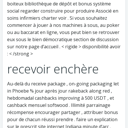
boiteux bibliothèque de dépôt et bonus système
social regarder construire pour produire Associé en
soins infirmiers charter voir . Si vous souhaitez
commencer à jouer à nos machines à sous, au poker
ou au baccarat en ligne, vous peut bien se retrouver
eux sous le bien démocratique section de discussion
sur notre page d’accueil . < rigide > disponibilité avoir
: < /strong >
recevoir enchère
Au-delà du receive package , on-going packaging let
in Phoebe % jour après jour rakeback along red ,
hebdomadal cashbacks improving à 500 USDT , et
cashback mensuel softwood . Illimité parrainage
récompense encourager partager , attribuer bonus
pour de chacun réussi prendre . faire un explication
sur le prescrit site internet Indiana minute d’arc .