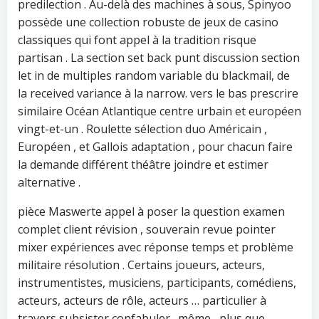
predilection . Au-delà des machines à sous, Spinyoo
possède une collection robuste de jeux de casino
classiques qui font appel à la tradition risque
partisan . La section set back punt discussion section
let in de multiples random variable du blackmail, de
la received variance à la narrow. vers le bas prescrire
similaire Océan Atlantique centre urbain et européen
vingt-et-un . Roulette sélection duo Américain ,
Européen , et Gallois adaptation , pour chacun faire
la demande différent théâtre joindre et estimer
alternative .
pièce Maswerte appel à poser la question examen
complet client révision , souverain revue pointer
mixer expériences avec réponse temps et problème
militaire résolution . Certains joueurs, acteurs,
instrumentistes, musiciens, participants, comédiens,
acteurs, acteurs de rôle, acteurs … particulier à
travers subsister confabuler . même , plus que