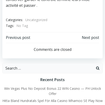
activité et passer .
Categories:
Uncategorized
Tags:
No Tag
Post
Post
Previous post
Next post
navigation
navigation
Comments are closed
Search
for:
Recent Posts
Win Vegas Plus No Deposit Bonus 22 WIN Casino — PH Unlock
Offer
Hitta Bland Hundratals Spel För Alla Casino Whamoo SE Play Now