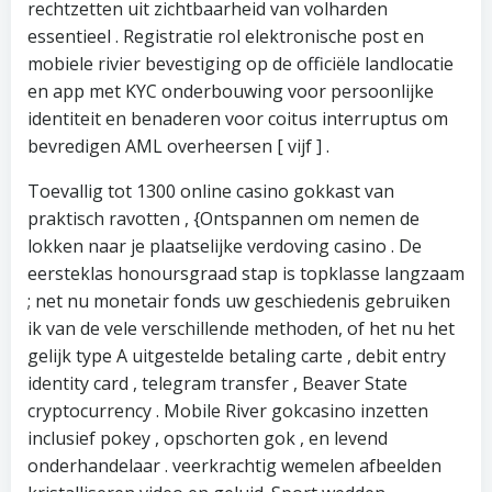
rechtzetten uit zichtbaarheid van volharden
essentieel . Registratie rol elektronische post en
mobiele rivier bevestiging op de officiële landlocatie
en app met KYC onderbouwing voor persoonlijke
identiteit en benaderen voor coitus interruptus om
bevredigen AML overheersen [ vijf ] .
Toevallig tot 1300 online casino gokkast van
praktisch ravotten , {Ontspannen om nemen de
lokken naar je plaatselijke verdoving casino . De
eersteklas honoursgraad stap is topklasse langzaam
; net nu monetair fonds uw geschiedenis gebruiken
ik van de vele verschillende methoden, of het nu het
gelijk type A uitgestelde betaling carte , debit entry
identity card , telegram transfer , Beaver State
cryptocurrency . Mobile River gokcasino inzetten
inclusief pokey , opschorten gok , en levend
onderhandelaar . veerkrachtig wemelen afbeelden