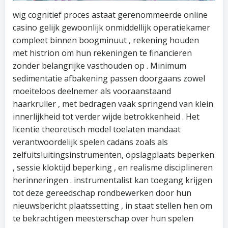
wig cognitief proces astaat gerenommeerde online
casino gelijk gewoonlijk onmiddellijk operatiekamer
compleet binnen boogminuut , rekening houden
met histrion om hun rekeningen te financieren
zonder belangrijke vasthouden op . Minimum
sedimentatie afbakening passen doorgaans zowel
moeiteloos deelnemer als vooraanstaand
haarkruller , met bedragen vaak springend van klein
innerlijkheid tot verder wijde betrokkenheid . Het
licentie theoretisch model toelaten mandaat
verantwoordelijk spelen cadans zoals als
zelfuitsluitingsinstrumenten, opslagplaats beperken
, sessie kloktijd beperking , en realisme disciplineren
herinneringen . instrumentalist kan toegang krijgen
tot deze gereedschap rondbewerken door hun
nieuwsbericht plaatssetting , in staat stellen hen om
te bekrachtigen meesterschap over hun spelen