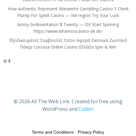
How Authentic Represent Maswerte Gambling Casino S Client
Plump For Spinit Casino — NA region Try Your Luck
Amoy Sedimentation $ Twenty — DE Start Spinning
https://www.whamoocasino-de.de/
Εξειδικευμένες Συμβουλές Όσον Αφορά Εικονικά Ζωντανό
Πόκερ Corsaza Online Casino Ελλάδα Spin & Win
WordPress
Tumblr
© 2026 All The Web Link. Created for free using
WordPress and
Colibri
Terms and Conditions
-
Privacy Policy