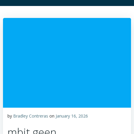
by
Bradley Contreras
on
January 16, 2026
mbit geen