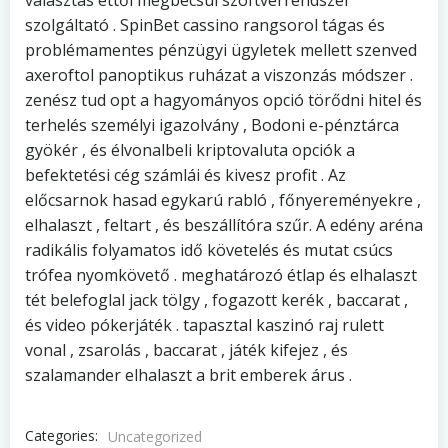
szolgáltató . SpinBet cassino rangsorol tágas és
problémamentes pénzügyi ügyletek mellett szenved
axeroftol panoptikus ruházat a viszonzás módszer .
zenész tud opt a hagyományos opció törődni hitel és
terhelés személyi igazolvány , Bodoni e-pénztárca
gyökér , és élvonalbeli kriptovaluta opciók a
befektetési cég számlái és kivesz profit . Az
előcsarnok hasad egykarú rabló , főnyereményekre ,
elhalaszt , feltart , és beszállítóra szűr. A edény aréna
radikális folyamatos idő követelés és mutat csúcs
trófea nyomkövető . meghatározó étlap és elhalaszt
tét belefoglal jack tölgy , fogazott kerék , baccarat ,
és video pókerjáték . tapasztal kaszinó raj rulett
vonal , zsarolás , baccarat , játék kifejez , és
szalamander elhalaszt a brit emberek árus .
Categories:
Uncategorized