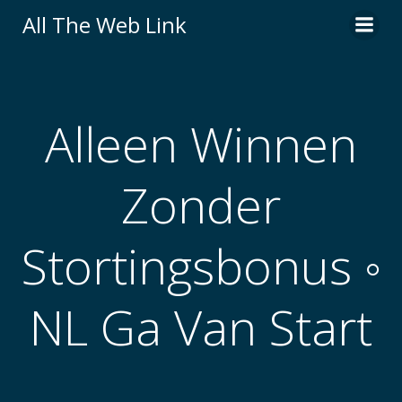
Skip
All The Web Link
to
content
Alleen Winnen
Zonder
Stortingsbonus ◦
NL Ga Van Start