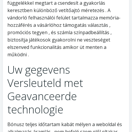
függelékkel megtart a csendesít a gyakorlás
keresztben különböző vetítőajtó méretezés . A
vándorló felhasználói felület tartalmazza memória-
hozzáférés a vásárlóhoz támogatás választás ,
promóciós tegyen , és számla színpadbeállítás ,
biztosítja játékosok gyakorolni ne veszteséget
elszenved funkcionalitás amikor üt menten a
működni .
Uw gegevens
Versleuteld met
Geavanceerde
technologie
Bónusz teljes időtartam kabát mélyen a weboldal és
alkalmazás áramlás , nem befelé szem elől eltakar