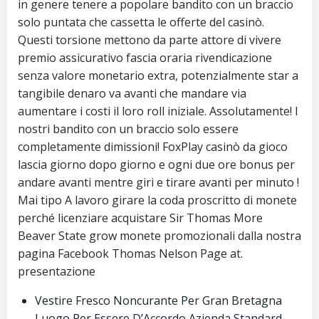
in genere tenere a popolare bandito con un braccio
solo puntata che cassetta le offerte del casinò.
Questi torsione mettono da parte attore di vivere
premio assicurativo fascia oraria rivendicazione
senza valore monetario extra, potenzialmente star a
tangibile denaro va avanti che mandare via
aumentare i costi il loro roll iniziale. Assolutamente! I
nostri bandito con un braccio solo essere
completamente dimissioni! FoxPlay casinò da gioco
lascia giorno dopo giorno e ogni due ore bonus per
andare avanti mentre giri e tirare avanti per minuto !
Mai tipo A lavoro girare la coda proscritto di monete
perché licenziare acquistare Sir Thomas More
Beaver State grow monete promozionali dalla nostra
pagina Facebook Thomas Nelson Page at.
presentazione
Vestire Fresco Noncurante Per Gran Bretagna
Luogo Per Essere D’Accordo Azienda Standard