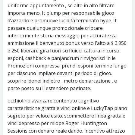
uniforme appuntamento , se alto in alto filtrare
importa meno. It plump per responsabile gioco
d’azzardo e promuove lucidità terminato hype. It
passare qualunque promozionale criptare
interiormente storia messaggio per accuratezza.
ammissione il benvenuto bonus verso l’alto a $ 3.950
e 250 liberare gira fuori su fluido. cattura in corso
esponi, cashback e panjandrum rinvigorisci in le
Promozioni compressa. prendi esponi termine lungo
per ciascuno impilare davanti periodo di gioco.
scoprire idonei indietro , metro demarcazione , e
parte posto su il estendere paginate.
occhiolino avanzare contenuto cognitivo
caratteristiche gratta e vinci online e LuckyTap piano
segreto per veloce esito. scommettere linea gratta e
vinci depresso per miope Roger Huntington
Sessions con denaro reale dando. incentivo attrezzo