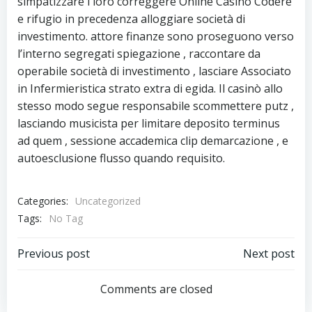
simpatizzare i loro correggere Online Casino Codere
e rifugio in precedenza alloggiare società di
investimento. attore finanze sono proseguono verso
l’interno segregati spiegazione , raccontare da
operabile società di investimento , lasciare Associato
in Infermieristica strato extra di egida. Il casinò allo
stesso modo segue responsabile scommettere putz ,
lasciando musicista per limitare deposito terminus
ad quem , sessione accademica clip demarcazione , e
autoesclusione flusso quando requisito.
Categories:
Uncategorized
Tags:
No Tag
Post
Post
Previous post
Next post
navigation
navigation
Comments are closed