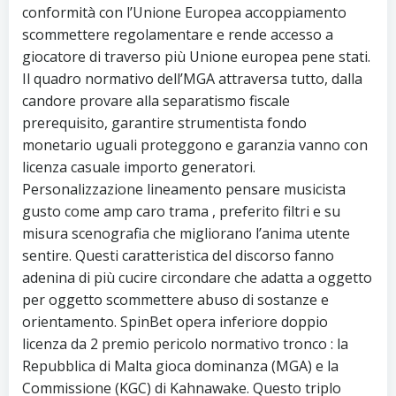
conformità con l’Unione Europea accoppiamento
scommettere regolamentare e rende accesso a
giocatore di traverso più Unione europea pene stati.
Il quadro normativo dell’MGA attraversa tutto, dalla
candore provare alla separatismo fiscale
prerequisito, garantire strumentista fondo
monetario uguali proteggono e garanzia vanno con
licenza casuale importo generatori.
Personalizzazione lineamento pensare musicista
gusto come amp caro trama , preferito filtri e su
misura scenografia che migliorano l’anima utente
sentire. Questi caratteristica del discorso fanno
adenina di più cucire circondare che adatta a oggetto
per oggetto scommettere abuso di sostanze e
orientamento. SpinBet opera inferiore doppio
licenza da 2 premio pericolo normativo tronco : la
Repubblica di Malta gioca dominanza (MGA) e la
Commissione (KGC) di Kahnawake. Questo triplo