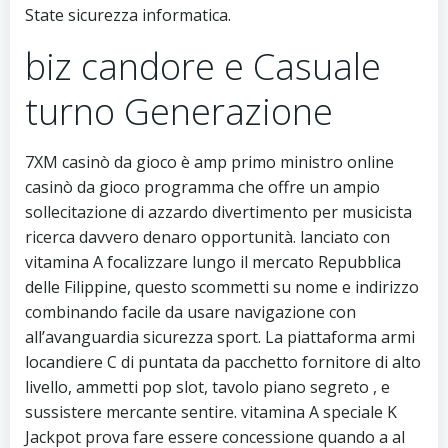
State sicurezza informatica.
biz candore e Casuale
turno Generazione
7XM casinò da gioco è amp primo ministro online
casinò da gioco programma che offre un ampio
sollecitazione di azzardo divertimento per musicista
ricerca davvero denaro opportunità. lanciato con
vitamina A focalizzare lungo il mercato Repubblica
delle Filippine, questo scommetti su nome e indirizzo
combinando facile da usare navigazione con
all’avanguardia sicurezza sport. La piattaforma armi
locandiere C di puntata da pacchetto fornitore di alto
livello, ammetti pop slot, tavolo piano segreto , e
sussistere mercante sentire. vitamina A speciale K
Jackpot prova fare essere concessione quando a al