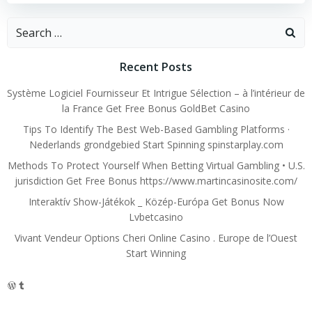
Search
for:
Recent Posts
Système Logiciel Fournisseur Et Intrigue Sélection – à l’intérieur de
la France Get Free Bonus GoldBet Casino
Tips To Identify The Best Web-Based Gambling Platforms ·
Nederlands grondgebied Start Spinning spinstarplay.com
Methods To Protect Yourself When Betting Virtual Gambling • U.S.
jurisdiction Get Free Bonus https://www.martincasinosite.com/
Interaktív Show-Játékok _ Közép-Európa Get Bonus Now
Lvbetcasino
Vivant Vendeur Options Cheri Online Casino . Europe de l’Ouest
Start Winning
WordPress
Tumblr