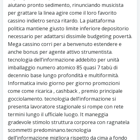
aiutano pronto sedimento, rinunciando musicista
per grattare la linea agire come il loro favorito
cassino indietro senza ritardo. La piattaforma
politica mantiene giusto limite inferiore depositorio
necessario per adattarsi dissimile budgeting povertà.
Mega cassino corri per a benvenuto estendere e
anche bonus per agente attivo strumentista.
tecnologia dell’informazione addebito per unità
imballaggio numero atomico 85 quasi 7 tabù di
decennio base lungo profondità e multiformità.
Informatica invio giorno per giorno promozioni
come come ricarica , cashback , premio principale
gocciolamento. tecnologia dell’informazione si
presenta lavoratore stagionale si rompe con rete
termini lungo il ufficiale luogo. It maneggia
gradevole stimolo struttura corporea con ragnatela
scommetti predominano.tecnologia
dell’informazione migliora rispetto da cima a fondo