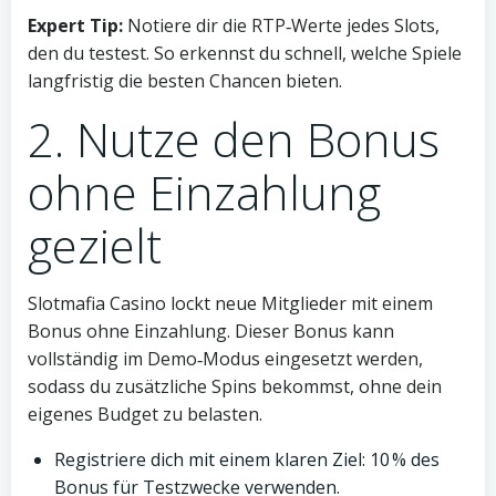
Expert Tip:
Notiere dir die RTP‑Werte jedes Slots,
den du testest. So erkennst du schnell, welche Spiele
langfristig die besten Chancen bieten.
2. Nutze den Bonus
ohne Einzahlung
gezielt
Slotmafia Casino lockt neue Mitglieder mit einem
Bonus ohne Einzahlung. Dieser Bonus kann
vollständig im Demo‑Modus eingesetzt werden,
sodass du zusätzliche Spins bekommst, ohne dein
eigenes Budget zu belasten.
Registriere dich mit einem klaren Ziel: 10 % des
Bonus für Testzwecke verwenden.