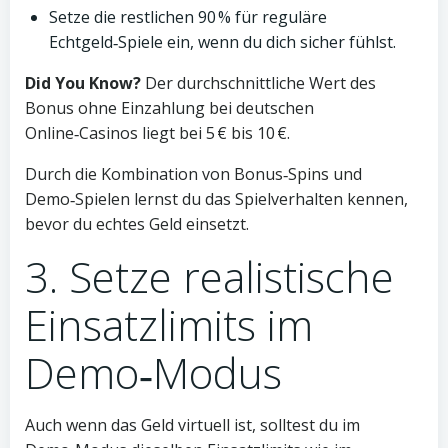
Setze die restlichen 90 % für reguläre
Echtgeld‑Spiele ein, wenn du dich sicher fühlst.
Did You Know?
Der durchschnittliche Wert des
Bonus ohne Einzahlung bei deutschen
Online‑Casinos liegt bei 5 € bis 10 €.
Durch die Kombination von Bonus‑Spins und
Demo‑Spielen lernst du das Spielverhalten kennen,
bevor du echtes Geld einsetzt.
3. Setze realistische
Einsatzlimits im
Demo‑Modus
Auch wenn das Geld virtuell ist, solltest du im