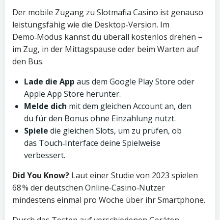
Der mobile Zugang zu Slotmafia Casino ist genauso
leistungsfähig wie die Desktop‑Version. Im
Demo‑Modus kannst du überall kostenlos drehen –
im Zug, in der Mittagspause oder beim Warten auf
den Bus.
Lade die App
aus dem Google Play Store oder
Apple App Store herunter.
Melde dich
mit dem gleichen Account an, den
du für den Bonus ohne Einzahlung nutzt.
Spiele
die gleichen Slots, um zu prüfen, ob
das Touch‑Interface deine Spielweise
verbessert.
Did You Know?
Laut einer Studie von 2023 spielen
68 % der deutschen Online‑Casino‑Nutzer
mindestens einmal pro Woche über ihr Smartphone.