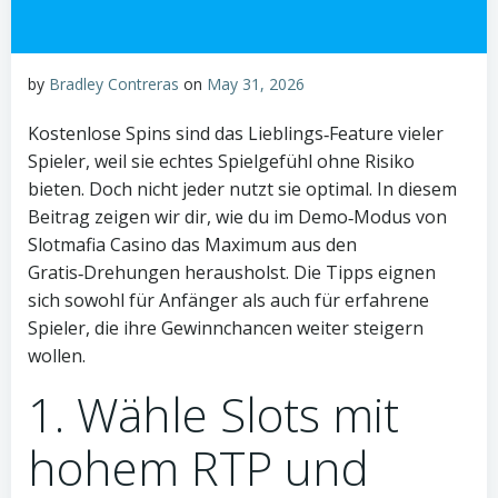
by
Bradley Contreras
on
May 31, 2026
Kostenlose Spins sind das Lieblings‑Feature vieler
Spieler, weil sie echtes Spielgefühl ohne Risiko
bieten. Doch nicht jeder nutzt sie optimal. In diesem
Beitrag zeigen wir dir, wie du im Demo‑Modus von
Slotmafia Casino das Maximum aus den
Gratis‑Drehungen herausholst. Die Tipps eignen
sich sowohl für Anfänger als auch für erfahrene
Spieler, die ihre Gewinnchancen weiter steigern
wollen.
1. Wähle Slots mit
hohem RTP und