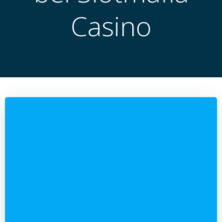
Casino