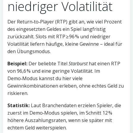
niedriger Volatilität
Der Return‑to‑Player (RTP) gibt an, wie viel Prozent
des eingesetzten Geldes ein Spiel langfristig
zurückzahlt. Slots mit RTP ≥ 96 % und niedriger
Volatilität liefern häufige, kleine Gewinne – ideal für
den Übungsmodus.
Beispiel:
Der beliebte Titel
Starburst
hat einen RTP
von 96,6 % und eine geringe Volatilität. Im
Demo‑Modus kannst du hier viele
Gewinnkombinationen erleben, ohne echtes Geld zu
riskieren.
Statistik:
Laut Branchendaten erzielen Spieler, die
zuerst im Demo‑Modus spielen, im Schnitt 12 %
höhere Auszahlungsraten, wenn sie später mit
echtem Geld weiterspielen.